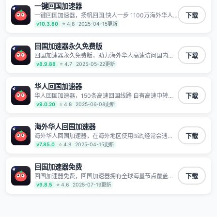
一键回国加速器
一键回国加速器，扬帆回国,快人一步 1100万海外华人
下载
都在用的音乐视频回国加速器 Android iOS Windows
v10.3.80
⭐ 4.8
2025-04-15更新
Mac TV VIP 支持多种加速场景 了解更多 看视频 全球高
速通道搭配第三方CDN节点,解锁加速腾讯视频、爱奇
艺、哔哩哔哩和优酷视频,在国外也能畅快追剧!
回国加速器永久免费版
回国加速器永久免费版，助力海外华人高速访问国内网
下载
络，快速开启国内各直播平台,解决国内视频、音乐卡顿
v8.9.88
⭐ 4.7
2025-05-22更新
问题；更能加速海量国服游戏，超低延迟稳定不掉线,畅
享国内网络！
华人回国加速器
华人回国加速器，150条高速回国线路 自有高速中转节
下载
点 无需注册 一键连接 提供高速线路 应用内直达视频音
v9.0.20
⭐ 4.8
2025-06-08更新
乐app,快人一步 应用模式 App互不干扰 不间断的隐私保
护 数据加密 隐私保护 保持高速同时确保数据不泄露 阻
止第三方对数据进行窃取和监听
海外华人回国加速器
海外华人回国加速器，在海外地区使用B站,经常会遇到B
下载
站地区版权限制/网络IP屏蔽,缓冲卡顿等问题,使用我们
v7.85.0
⭐ 4.9
2025-04-15更新
的哔哩哔哩专用回国VPN,可加速解决各类网络问题,一键
网络回国,全球智能专线为您提供最优线路,一对一技术客
服7*24小时服务。
回国加速器免费
回国加速器免费，回国加速器拥有全球海量节点覆盖，
下载
运营商专线不卡顿超稳定，专为海外华人和留学生打
v9.8.5
⭐ 4.6
2025-07-19更新
造，帮助海外华人免除地域限制，随时高速稳定低延迟
玩国服游戏、观看高清视频、听高品质音乐。