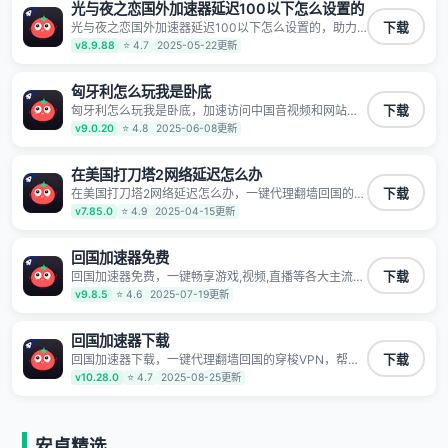
不泄露 阻止第三方对数据进行窃取和监听
光与夜之恋国外加速器延迟100以下怎么设置的
光与夜之恋国外加速器延迟100以下怎么设置的，助力
下载
海外华人高速访问国内网络，快速开启国内各直播平台,
v8.9.88
⭐ 4.7
2025-05-22更新
解决国内视频、音乐卡顿问题；更能加速海量国服游
戏，超低延迟稳定不掉线,畅享国内网络！
匈牙利怎么玩我是卧底
匈牙利怎么玩我是卧底，加速访问中国音视频和网站，
下载
专业回国加速器，帮你加速访问优酷、bilibili、腾讯视
v9.0.20
⭐ 4.8
2025-06-08更新
频、爱奇艺等，加速国服游戏，例如原神、阴阳师、和
平精英、使命召唤、天涯明月刀、一梦江湖、幻书启示
录、明日方舟、战双帕弥什、sky光·遇、另一个伊甸园
在美国打刀塔2网络延迟怎么办
等国内各种服务,回国加速器致力于帮助海外华人和留学
在美国打刀塔2网络延迟怎么办，一键代理翻墙回国的穿
下载
生、港澳台地区用户提供最好的回国游戏和音乐视频加
梭VPN，帮助海外华人留学生及港澳台地区用户破除地
v7.85.0
⭐ 4.9
2025-04-15更新
速服务，可以在海外或港澳台地区流畅加速国服游戏和
区版权限制问题，一键降低游戏延迟，加速访问中国网
音视频服务，提供专业稳定的全球回国线路和游戏加速
站、游戏及应用。
专线。能加速访问优酷、爱奇艺、腾讯视频、B站、芒果
回国加速器免费
TV、西瓜视频、QQ音乐、网易云音乐、酷狗音乐、YY
等主流网站应用解除限制，带你穿梭加速回国。目前已
回国加速器免费，一键畅享游戏,视频,直播等各大主流
下载
有上百万用户，用户整体好评95%以上，一对一在线客
App应用,视频加载极速不卡顿。人在海外听歌,玩国服游
v9.8.5
⭐ 4.6
2025-07-19更新
服支持，保障你的使用体验。
戏 简单易用。
回国加速器下载
回国加速器下载，一键代理翻墙回国的穿梭VPN，帮助
下载
海外华人留学生及港澳台地区用户破除地区版权限制问
v10.28.0
⭐ 4.7
2025-08-25更新
题，一键降低游戏延迟，加速访问中国网站、游戏及应
用。
安卓精选