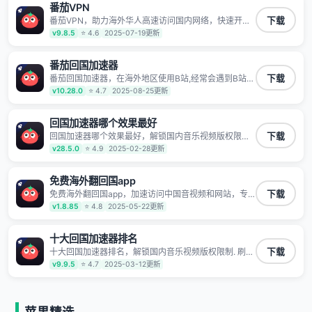
番茄VPN
TV、西瓜视频、QQ音乐、网易云音乐、酷狗音乐、YY
等主流网站应用解除限制，带你穿梭加速回国。目前已
番茄VPN，助力海外华人高速访问国内网络，快速开启
下载
有上百万用户，用户整体好评95%以上，一对一在线客
国内各直播平台,解决国内视频、音乐卡顿问题；更能加
v9.8.5
⭐ 4.6
2025-07-19更新
服支持，保障你的使用体验。
速海量国服游戏，超低延迟稳定不掉线,畅享国内网络！
番茄回国加速器
番茄回国加速器，在海外地区使用B站,经常会遇到B站地
下载
区版权限制/网络IP屏蔽,缓冲卡顿等问题,使用我们的哔
v10.28.0
⭐ 4.7
2025-08-25更新
哩哔哩专用回国VPN,可加速解决各类网络问题,一键网络
回国,全球智能专线为您提供最优线路,一对一技术客服
7*24小时服务。
回国加速器哪个效果最好
回国加速器哪个效果最好，解锁国内音乐视频版权限制.
下载
刷剧不卡，高清秒开. 有效降低国服游戏延迟. 提升国内
v28.5.0
⭐ 4.9
2025-02-28更新
主流应用访问速度 ; 独创加速黑科技 · 海量边缘. 动态多
线. 智能流控。
免费海外翻回国app
免费海外翻回国app，加速访问中国音视频和网站，专
下载
业回国加速器，帮你加速访问优酷、bilibili、腾讯视频、
v1.8.85
⭐ 4.8
2025-05-22更新
爱奇艺等，加速国服游戏，例如原神、阴阳师、和平精
英、使命召唤、天涯明月刀、一梦江湖、幻书启示录、
明日方舟、战双帕弥什、sky光·遇、另一个伊甸园等国
十大回国加速器排名
内各种服务,回国加速器致力于帮助海外华人和留学生、
十大回国加速器排名，解锁国内音乐视频版权限制. 刷剧
下载
港澳台地区用户提供最好的回国游戏和音乐视频加速服
不卡，高清秒开. 有效降低国服游戏延迟. 提升国内主流
v9.9.5
⭐ 4.7
2025-03-12更新
务，可以在海外或港澳台地区流畅加速国服游戏和音视
应用访问速度 ; 独创加速黑科技 · 海量边缘. 动态多线. 智
频服务，提供专业稳定的全球回国线路和游戏加速专
能流控。
线。能加速访问优酷、爱奇艺、腾讯视频、B站、芒果
TV、西瓜视频、QQ音乐、网易云音乐、酷狗音乐、YY
等主流网站应用解除限制，带你穿梭加速回国。目前已
苹果精选