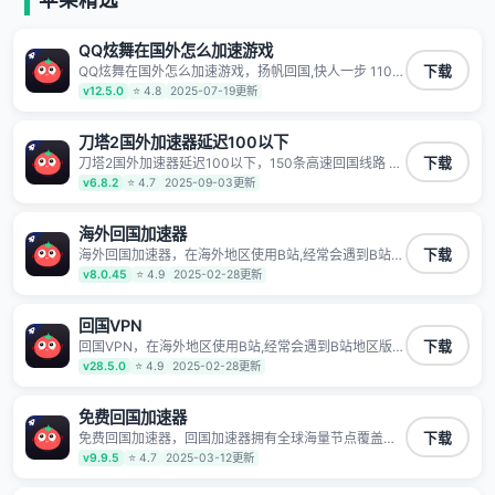
有上百万用户，用户整体好评95%以上，一对一在线客
服支持，保障你的使用体验。
QQ炫舞在国外怎么加速游戏
QQ炫舞在国外怎么加速游戏，扬帆回国,快人一步 1100
下载
万海外华人都在用的音乐视频回国加速器 Android iOS
v12.5.0
⭐ 4.8
2025-07-19更新
Windows Mac TV VIP 支持多种加速场景 了解更多 看
视频 全球高速通道搭配第三方CDN节点,解锁加速腾讯
视频、爱奇艺、哔哩哔哩和优酷视频,在国外也能畅快追
刀塔2国外加速器延迟100以下
剧!
刀塔2国外加速器延迟100以下，150条高速回国线路 自
下载
有高速中转节点 无需注册 一键连接 提供高速线路 应用
v6.8.2
⭐ 4.7
2025-09-03更新
内直达视频音乐app,快人一步 应用模式 App互不干扰 不
间断的隐私保护 数据加密 隐私保护 保持高速同时确保
数据不泄露 阻止第三方对数据进行窃取和监听
海外回国加速器
海外回国加速器，在海外地区使用B站,经常会遇到B站地
下载
区版权限制/网络IP屏蔽,缓冲卡顿等问题,使用我们的哔
v8.0.45
⭐ 4.9
2025-02-28更新
哩哔哩专用回国VPN,可加速解决各类网络问题,一键网络
回国,全球智能专线为您提供最优线路,一对一技术客服
7*24小时服务。
回国VPN
回国VPN，在海外地区使用B站,经常会遇到B站地区版权
下载
限制/网络IP屏蔽,缓冲卡顿等问题,使用我们的哔哩哔哩
v28.5.0
⭐ 4.9
2025-02-28更新
专用回国VPN,可加速解决各类网络问题,一键网络回国,
全球智能专线为您提供最优线路,一对一技术客服7*24小
时服务。
免费回国加速器
免费回国加速器，回国加速器拥有全球海量节点覆盖，
下载
运营商专线不卡顿超稳定，专为海外华人和留学生打
v9.9.5
⭐ 4.7
2025-03-12更新
造，帮助海外华人免除地域限制，随时高速稳定低延迟
玩国服游戏、观看高清视频、听高品质音乐。