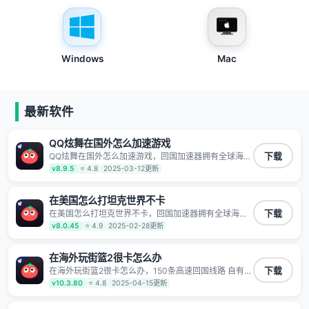
Windows
Mac
最新软件
QQ炫舞在国外怎么加速游戏
QQ炫舞在国外怎么加速游戏，回国加速器拥有全球海量
下载
节点覆盖，运营商专线不卡顿超稳定，专为海外华人和
v8.9.5
⭐ 4.8
2025-03-12更新
留学生打造，帮助海外华人免除地域限制，随时高速稳
定低延迟玩国服游戏、观看高清视频、听高品质音乐。
在美国怎么打坦克世界不卡
在美国怎么打坦克世界不卡，回国加速器拥有全球海量
下载
节点覆盖，运营商专线不卡顿超稳定，专为海外华人和
v8.0.45
⭐ 4.9
2025-02-28更新
留学生打造，帮助海外华人免除地域限制，随时高速稳
定低延迟玩国服游戏、观看高清视频、听高品质音乐。
在海外玩街篮2很卡怎么办
在海外玩街篮2很卡怎么办，150条高速回国线路 自有高
下载
速中转节点 无需注册 一键连接 提供高速线路 应用内直
v10.3.80
⭐ 4.8
2025-04-15更新
达视频音乐app,快人一步 应用模式 App互不干扰 不间断
的隐私保护 数据加密 隐私保护 保持高速同时确保数据