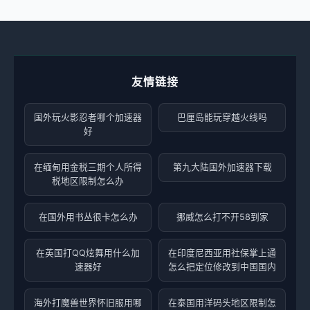
友情链接
国外玩火影忍者哪个加速器
巴厘岛能玩穿越火线吗
好
在缅甸用金税三期个人所得
第九大陆国外加速器下载
税地区限制怎么办
在国外用书丛很卡怎么办
挪威怎么打不开58到家
在英国打QQ炫舞用什么加
在印度尼西亚用社保掌上通
速器好
怎么把定位修改到中国国内
海外打魔兽世界怀旧服用哪
在泰国用洋码头地区限制怎