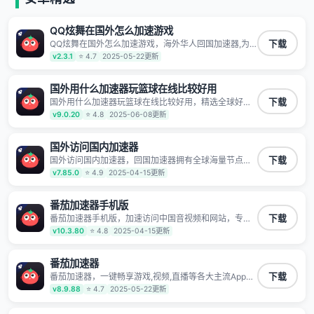
QQ炫舞在国外怎么加速游戏
QQ炫舞在国外怎么加速游戏，海外华人回国加速器,为
下载
境外华人解决海外怎么听歌?海外怎么看剧?海外怎么玩
v2.3.1
⭐ 4.7
2025-05-22更新
游戏不卡等境外难题,全球回国稳定国内节点,专业、流畅
加速让海外党们一键轻松回国,简单好用
国外用什么加速器玩篮球在线比较好用
国外用什么加速器玩篮球在线比较好用，精选全球好物
下载
针对海外华人、留学生和海外出差用户打造的一款高质
v9.0.20
⭐ 4.8
2025-06-08更新
量专属回国加速器,只要身处海外即可一键加速畅享国内
网络:追剧听歌、影音娱乐、游戏电竞、赛事直播、商务
办公、炒股等多场景的应用及网络加速
国外访问国内加速器
国外访问国内加速器，回国加速器拥有全球海量节点覆
下载
盖，运营商专线不卡顿超稳定，专为海外华人和留学生
v7.85.0
⭐ 4.9
2025-04-15更新
打造，帮助海外华人免除地域限制，随时高速稳定低延
迟玩国服游戏、观看高清视频、听高品质音乐。
番茄加速器手机版
番茄加速器手机版，加速访问中国音视频和网站，专业
下载
回国加速器，帮你加速访问优酷、bilibili、腾讯视频、爱
v10.3.80
⭐ 4.8
2025-04-15更新
奇艺等，加速国服游戏，例如原神、阴阳师、和平精
英、使命召唤、天涯明月刀、一梦江湖、幻书启示录、
明日方舟、战双帕弥什、sky光·遇、另一个伊甸园等国
番茄加速器
内各种服务,回国加速器致力于帮助海外华人和留学生、
番茄加速器，一键畅享游戏,视频,直播等各大主流App应
下载
港澳台地区用户提供最好的回国游戏和音乐视频加速服
用,视频加载极速不卡顿。人在海外听歌,玩国服游戏 简
v8.9.88
⭐ 4.7
2025-05-22更新
务，可以在海外或港澳台地区流畅加速国服游戏和音视
单易用。
频服务，提供专业稳定的全球回国线路和游戏加速专
线。能加速访问优酷、爱奇艺、腾讯视频、B站、芒果